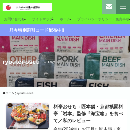
お問い合わせ
サイトマップ
ホーム
プライバシーポリシー・免責事項
只今特別割引コード配布中‼
ryoutei-oseti
– tag –
ホーム
ryoutei-oseti
料亭おせち：匠本舗・京都祇園料
亭「岩本」監修『海宝箱』を食べ
て／私のレビュー
今年(2024年）お正月に匠本舗・京