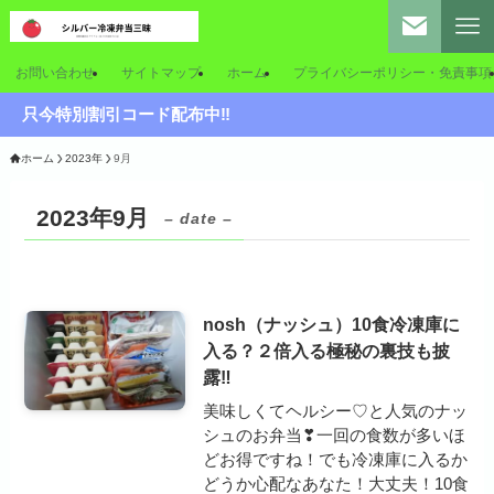
お問い合わせ
サイトマップ
ホーム
プライバシーポリシー・免責事項
只今特別割引コード配布中‼
ホーム
2023年
9月
2023年9月
– date –
nosh（ナッシュ）10食冷凍庫に
入る？２倍入る極秘の裏技も披
露‼
美味しくてヘルシー♡と人気のナッ
シュのお弁当❣一回の食数が多いほ
どお得ですね！でも冷凍庫に入るか
どうか心配なあなた！大丈夫！10食