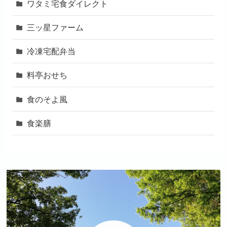
ワタミ宅食ダイレクト
三ッ星ファーム
冷凍宅配弁当
料亭おせち
食のそよ風
食楽膳