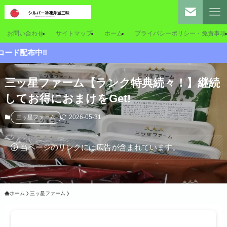
お問い合わせ
サイトマップ
ホーム
プライバシーポリシー・免責事項
三ッ星ファーム【ランク特典続々！】継続
してお得におまけをGet!
2026-05-31
三ッ星ファーム
当ページのリンクには広告が含まれています。
ホーム
三ッ星ファーム