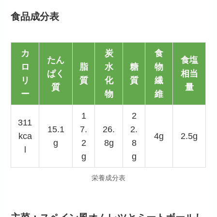
食品成分表
カ
炭
食
たん
食塩
ロ
脂
水
糖
物
ぱく
相当
リ
質
化
質
繊
質
量
ー
物
維
1
2
311
15.1
7.
26.
2.
kca
4g
2.5g
g
2
8g
8
l
g
g
栄養成分表