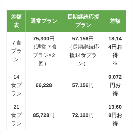
差額
長期継続応援
通常プラン
差額
表
プラン
75,300
円
57,156
円
18,14
７食
（通常７食
（長期継続応
4円お
プラ
プラン×2
援14食プラ
得
ン
回）
ン）
※
14
9,072
食プ
66,228
57,156
円
円お
ラン
得
21
13,60
食プ
85,728
円
72,120
円
8円お
ラン
得