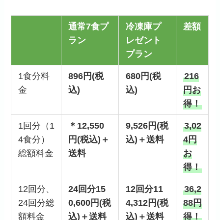
通常7食プ
冷凍庫プ
差額
ラン
レゼント
プラン
1食分料
896円(税
680円(税
216
金
込)
込)
円お
得！
1回分（1
＊12,550
9,526円(税
3,02
4食分）
円(税込)＋
込)＋送料
4円
総額料金
送料
お
得！
12回分、
24回分15
12回分11
36,2
24回分総
0,600円(税
4,312円(税
88円
額料金
込)＋送料
込)＋送料
得！