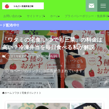
お問い合わせ
サイトマップ
ホーム
プライバシーポリシー・免責事項
「ワタミの宅食/いつでも三菜」の料金は
高い？冷凍弁当を毎日食べる私が解説
2026-04-14
ワタミ宅食ダイレクト
当ページのリンクには広告が含まれています。
ホーム
ワタミ宅食ダイレクト