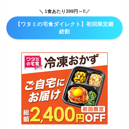
＼ 1食あたり399円～!!／
【ワタミの宅食ダイレクト】初回限定継
続割