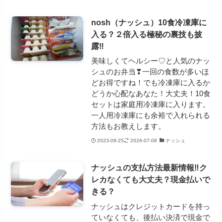
nosh（ナッシュ）10食冷凍庫に
入る？２倍入る極秘の裏技も披
露‼
美味しくてヘルシー♡と人気のナッ
シュのお弁当❣一回の食数が多いほ
どお得ですね！でも冷凍庫に入るか
どうか心配なあなた！大丈夫！10食
セットは家庭用冷凍庫に入ります。
一人用冷凍庫にも余裕で入れられる
方法もお教えします。
2023-09-25
2026-07-08
ナッシュ
ナッシュの支払方法最新情報‼ク
レカなくても大丈夫？現金払いで
きる？
ナッシュはクレジットカードを持っ
ていなくても、後払い決済で現金で