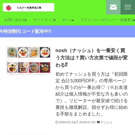
お問い合わせ
サイトマップ
ホーム
プライバシーポリシー・免責事項
割引コード配布中‼
nosh（ナッシュ）を一番安く買
う方法は？買い方次第で値段が変
わる⁉
初めてナッシュを買う方は『初回限
定 合計3,000円OFF』の専用ページ
から買うのが一番お得♡（※お友達
紹介は個人情報が不安な方も多いの
で）。リピーターが最安値で続ける
裏技も徹底解説。損せずお得に始め
る手順をまとめました。
2024-02-24
2026-07-02
ナッシュ