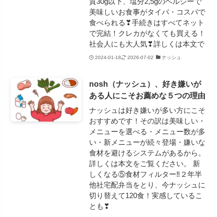
質30g以下、塩分2,5gのヘルシーで
美味しいお食事がタイパ・コスパで
食べられる❣手続きはすべてネット
で完結！クレカがなくても買える！
社会人にも大人気❣詳しくは本文で
2024-01-18
2026-07-02
ナッシュ
nosh（ナッシュ）、好き嫌いが
ある人にこそお薦めな５つの理由
ナッシュは好き嫌いが多い方にこそ
おすすめです！その訳は美味しい・
メニューを選べる・メニュー数が多
い・新メニューが続々登場・嫌いな
食材を避けるシステムがあるから。
詳しくは本文をご覧ください。 新
しくなる⑤食材フィルター‼２年半
他社宅配弁当をとり、今ナッシュに
切り替えて120食！実感しているこ
とも❣