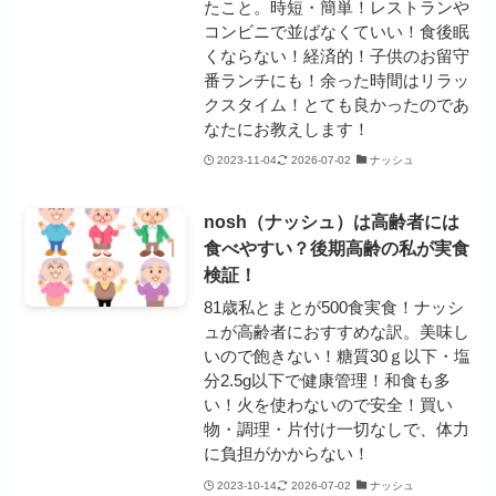
たこと。時短・簡単！レストランや
コンビニで並ばなくていい！食後眠
くならない！経済的！子供のお留守
番ランチにも！余った時間はリラッ
クスタイム！とても良かったのであ
なたにお教えします！
2023-11-04
2026-07-02
ナッシュ
nosh（ナッシュ）は高齢者には
食べやすい？後期高齢の私が実食
検証！
81歳私とまとが500食実食！ナッシ
ュが高齢者におすすめな訳。美味し
いので飽きない！糖質30ｇ以下・塩
分2.5g以下で健康管理！和食も多
い！火を使わないので安全！買い
物・調理・片付け一切なしで、体力
に負担がかからない！
2023-10-14
2026-07-02
ナッシュ