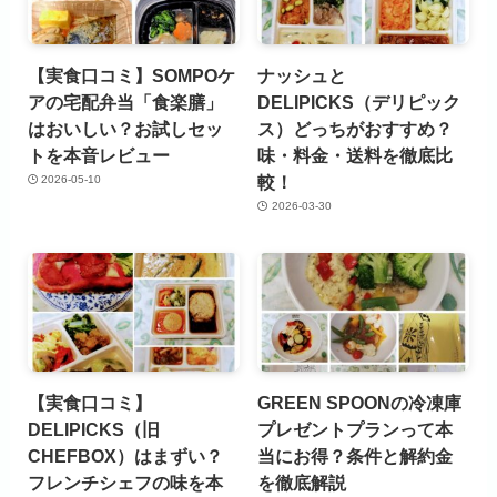
【実食口コミ】SOMPOケ
ナッシュと
アの宅配弁当「食楽膳」
DELIPICKS（デリピック
はおいしい？お試しセッ
ス）どっちがおすすめ？
トを本音レビュー
味・料金・送料を徹底比
較！
2026-05-10
2026-03-30
【実食口コミ】
GREEN SPOONの冷凍庫
DELIPICKS（旧
プレゼントプランって本
CHEFBOX）はまずい？
当にお得？条件と解約金
フレンチシェフの味を本
を徹底解説