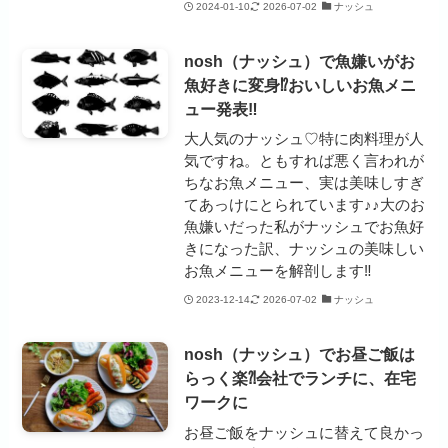
2024-01-10
2026-07-02
ナッシュ
nosh（ナッシュ）で魚嫌いがお
魚好きに変身⁉おいしいお魚メニ
ュー発表‼
大人気のナッシュ♡特に肉料理が人
気ですね。ともすれば悪く言われが
ちなお魚メニュー、実は美味しすぎ
てあっけにとられています♪♪大のお
魚嫌いだった私がナッシュでお魚好
きになった訳、ナッシュの美味しい
お魚メニューを解剖します‼
2023-12-14
2026-07-02
ナッシュ
nosh（ナッシュ）でお昼ご飯は
らっく楽⁈会社でランチに、在宅
ワークに
お昼ご飯をナッシュに替えて良かっ